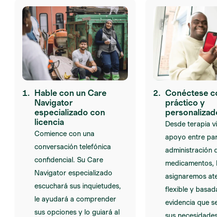
1.
Hable con un Care
2.
Conéctese c
Navigator
práctico y
especializado con
personalizad
licencia
Desde terapia vi
Comience con una
apoyo entre pa
conversación telefónica
administración 
confidencial. Su Care
medicamentos, 
Navigator especializado
asignaremos at
escuchará sus inquietudes,
flexible y basad
le ayudará a comprender
evidencia que s
sus opciones y lo guiará al
sus necesidades