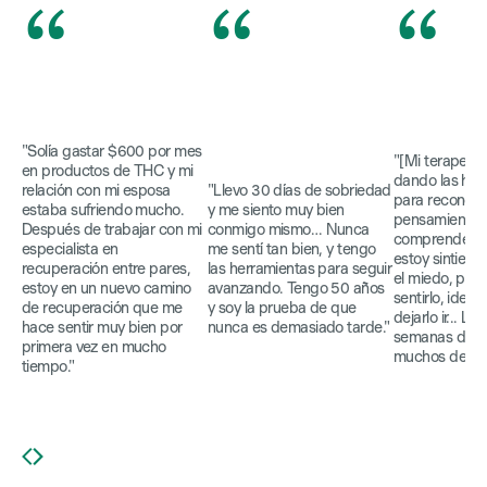
“
“
“
"Solía gastar $600 por mes
"[Mi terapeut
en productos de THC y mi
dando las her
relación con mi esposa
"Llevo 30 días de sobriedad
para reconoce
estaba sufriendo mucho.
y me siento muy bien
pensamientos/
Después de trabajar con mi
conmigo mismo… Nunca
comprender q
especialista en
me sentí tan bien, y tengo
estoy sintiend
recuperación entre pares,
las herramientas para seguir
el miedo, perm
estoy en un nuevo camino
avanzando. Tengo 50 años
sentirlo, identi
de recuperación que me
y soy la prueba de que
dejarlo ir... Ll
hace sentir muy bien por
nunca es demasiado tarde."
semanas de so
primera vez en mucho
muchos deseos
tiempo."